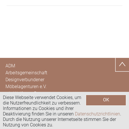
ADM
Arbeitsgemeinschaft
Designverbundener
Möbelagenturen e.V.
c/o Wolfgang Brunotte
Diese Webseite verwendet Cookies, um
OK
Hohe Str. 40
die Nutzerfreundlichkeit zu verbessern.
35581 Wetzlar
Datenschutzerklärung
Informationen zu Cookies und ihrer
Deaktivierung finden Sie in unseren
Datenschutzrichtlinien
.
kontakt@admagenturen.de
Durch die Nutzung unserer Internetseite stimmen Sie der
Impressum
Nutzung von Cookies zu.
© 2026 ADM e.V